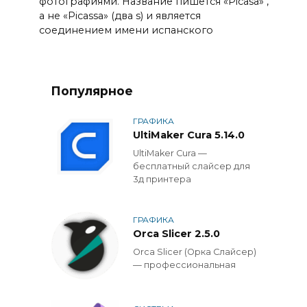
фотографиями. Название пишется «Picasa» ,
а не «Picassa» (два s) и является
соединением имени испанского
Популярное
ГРАФИКА
UltiMaker Cura 5.14.0
UltiMaker Cura —
бесплатный слайсер для
3д принтера
ГРАФИКА
Orca Slicer 2.5.0
Orca Slicer (Орка Слайсер)
— профессиональная