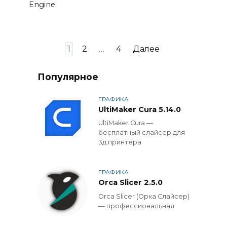
Engine.
Пагинация
1
2
…
4
Далее
записей
Популярное
ГРАФИКА
UltiMaker Cura 5.14.0
UltiMaker Cura —
бесплатный слайсер для
3д принтера
ГРАФИКА
Orca Slicer 2.5.0
Orca Slicer (Орка Слайсер)
— профессиональная