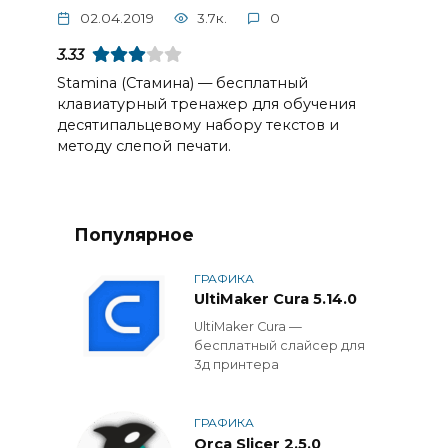
02.04.2019
3.7к.
0
3.33
Stamina (Стамина) — бесплатный
клавиатурный тренажер для обучения
десятипальцевому набору текстов и
методу слепой печати.
Популярное
ГРАФИКА
UltiMaker Cura 5.14.0
UltiMaker Cura —
бесплатный слайсер для
3д принтера
ГРАФИКА
Orca Slicer 2.5.0