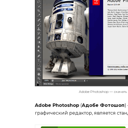
Adobe Photoshop — скачат
Adobe Photoshop
(
Адобе Фотошоп
)
графический редактор, является ста