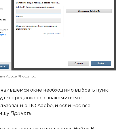
вка Adobe Photoshop
 появившемся окне необходимо выбрать пункт
будет предложено ознакомиться с
ьзованию ПО Adobe, и если Вас все
вишу
Принять
.
ся вход
, кликните на клавишу
Войти
. В