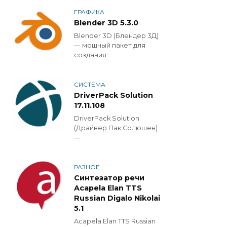
ГРАФИКА
Blender 3D 5.3.0
Blender 3D (Блендер 3Д)
— мощный пакет для
создания
СИСТЕМА
DriverPack Solution
17.11.108
DriverPack Solution
(Драйвер Пак Солюшен)
—
РАЗНОЕ
Синтезатор речи
Acapela Elan TTS
Russian Digalo Nikolai
5.1
Acapela Elan TTS Russian