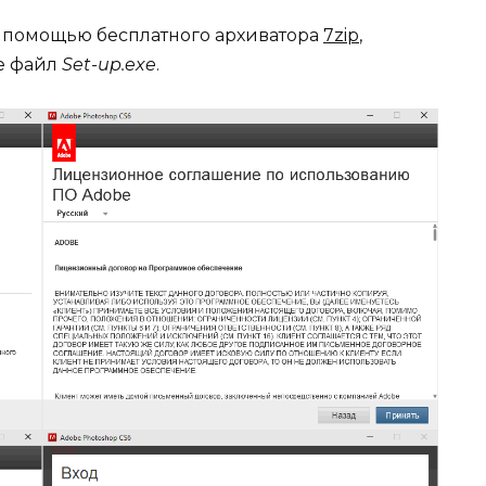
с помощью бесплатного архиватора
7zip
,
те файл
Set-up.exe
.