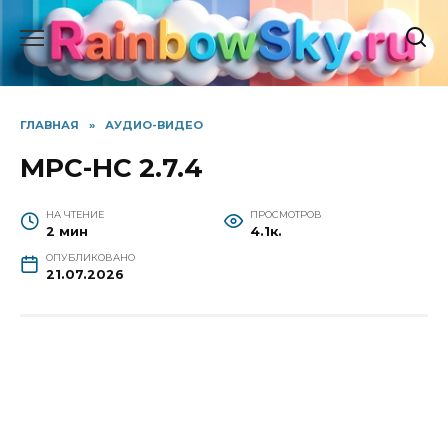
Перейти
к
содержанию
ГЛАВНАЯ
»
АУДИО-ВИДЕО
MPC-HC 2.7.4
НА ЧТЕНИЕ
ПРОСМОТРОВ
2 мин
4.1к.
ОПУБЛИКОВАНО
21.07.2026