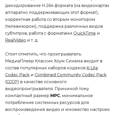
декодирование H.264 формата (на видеокартах
аппаратно поддерживающих этот формат),
корректная работа со вторым монитором
(телевизором), поддержка различных видов
субтитров, работа с форматами
QuickTime
и
RealVideo
и т. д.
Стоит отметить, что проигрыватель
МедиаПлеер Классик Хоум Синема входит в
состав популярных наборов кодеков
K-Lite
Codec Pack
и
Combined Community Codec Pack
(CCCP)
в качестве основного
видеопроигрывателя. Причиной тому
компактный размер
MPC
, минимальное
потребление системных ресурсов для
воспроизведения видео и множество настроек