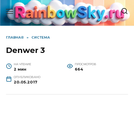
Перейти
к
содержанию
ГЛАВНАЯ
»
СИСТЕМА
Denwer 3
НА ЧТЕНИЕ
ПРОСМОТРОВ
2 мин
664
ОПУБЛИКОВАНО
20.05.2017