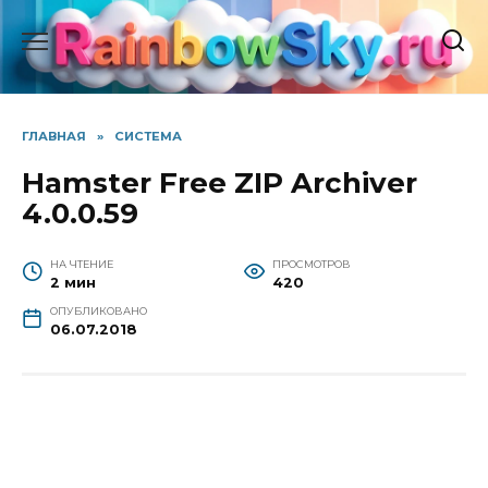
Перейти
к
содержанию
ГЛАВНАЯ
»
СИСТЕМА
Hamster Free ZIP Archiver
4.0.0.59
НА ЧТЕНИЕ
ПРОСМОТРОВ
2 мин
420
ОПУБЛИКОВАНО
06.07.2018