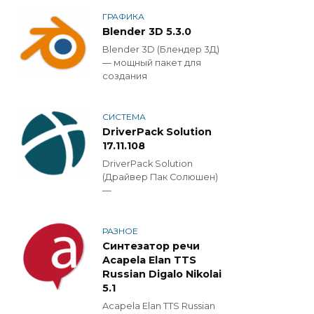
ГРАФИКА
Blender 3D 5.3.0
Blender 3D (Блендер 3Д)
— мощный пакет для
создания
СИСТЕМА
DriverPack Solution
17.11.108
DriverPack Solution
(Драйвер Пак Солюшен)
—
РАЗНОЕ
Синтезатор речи
Acapela Elan TTS
Russian Digalo Nikolai
5.1
Acapela Elan TTS Russian