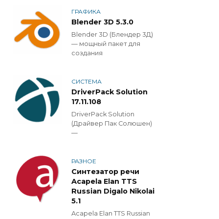
ГРАФИКА
Blender 3D 5.3.0
Blender 3D (Блендер 3Д)
— мощный пакет для
создания
СИСТЕМА
DriverPack Solution
17.11.108
DriverPack Solution
(Драйвер Пак Солюшен)
—
РАЗНОЕ
Синтезатор речи
Acapela Elan TTS
Russian Digalo Nikolai
5.1
Acapela Elan TTS Russian